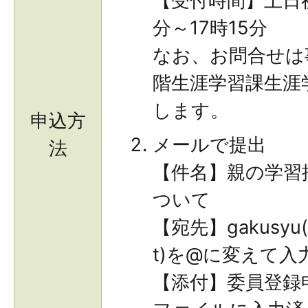
【受付時間】土日
分～17時15分
なお、お問合せは
階生涯学習課生涯
します。
申込方
メールで提出
法
【件名】親の学習
ついて
【宛先】gakusyu(at)
t)を@に変えて
【添付】委員登録申