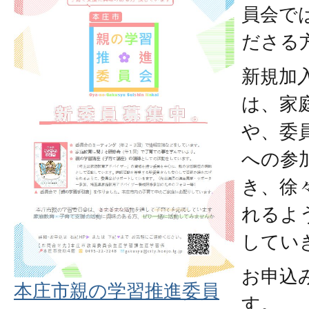
員会で
ださる
新規加
は、家
や、委
への参
き、徐
れるよ
してい
お申込
本庄市親の学習推進委員
す。