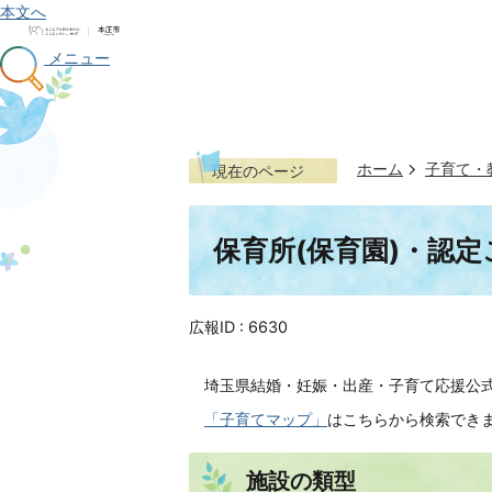
本文へ
メニュー
ホーム
子育て・
現在のページ
保育所(保育園)・認
広報ID :
6630
埼玉県結婚・妊娠・出産・子育て応援公
「子育てマップ」
はこちらから検索でき
施設の類型