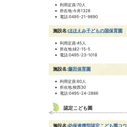
利用定員:70人
所在地:今井1328
電話:0495-21-9890
施設名:
ほほえみ子どもの国保育園
利用定員:45人
所在地:緑2-15-5
電話:0495-23-1018
施設名:
藤田保育園
利用定員:60人
所在地:牧西30
電話:0495-24-2886
認定こども園
施設名:
幼保連携型認定こども園コウ