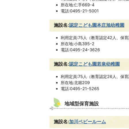
所在地:仁手669-4
電話:0495-21-5001
施設名:
認定こども園本庄旭幼稚園
利用定員:75人（教育認定42人、保育
所在地:小島395-2
電話:0495-24-3626
施設名:
認定こども園若泉幼稚園
利用定員:75人（教育認定26人、保育
所在地:北堀209
電話:0495-21-5265
地域型保育施設
施設名:
加川ベビールーム