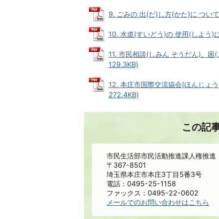
9. ごみの 出(だ)し方(かた)に ついて 
10. 水道(すいどう)の 使用(しよう)に 
11. 市民相談(しみん そうだん)、困
129.3KB)
12. 本庄市国際交流協会(ほんじょう
272.4KB)
この記
市民生活部市民活動推進課人権推進
〒367-8501
埼玉県本庄市本庄3丁目5番3号
電話：0495-25-1158
ファックス：0495-22-0602
メールでのお問い合わせはこちら