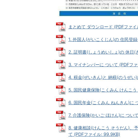
まとめて ダウンロード (PDFファイル:
1. 外国人(がいこくじん)の 住民登録(
2. 証明書(しょうめいしょ)の 休日(きゅ
3. マイナンバーに ついて (PDFファイ
4. 税金(ぜいきん)と 納税(のうぜい)に
5. 国民健康保険(こくみん けんこう ほ
6. 国民年金(こくみん ねんきん)に つい
7. 介護保険(かいご ほけん)に ついて (
8. 健康相談(けんこう そうだん)、
て (PDFファイル: 99.9KB)