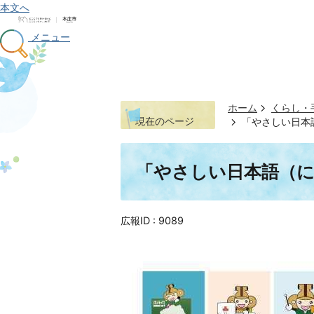
本文へ
メニュー
ホーム
くらし・
現在のページ
「やさしい日本
「やさしい日本語（
広報ID :
9089