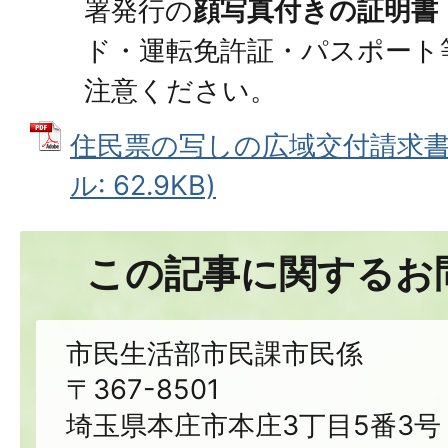
署発行の
顔写真付きの証明書
ド・運転免許証・パスポート
注意ください。
住民票の写しの広域交付請求書は
ル: 62.9KB)
この記事に関するお
市民生活部市民課市民係
〒367-8501
埼玉県本庄市本庄3丁目5番3号