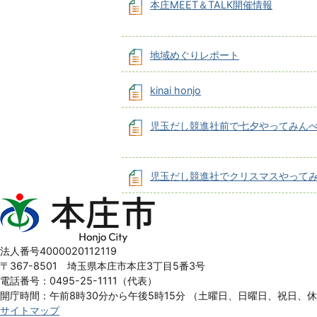
本庄MEET＆TALK開催情報
地域めぐりレポート
kinai honjo
児玉だし競進社前で七夕やってみん
児玉だし競進社でクリスマスやって
本
庄
市
Honjo
法人番号4000020112119
City
〒367-8501 埼玉県本庄市本庄3丁目5番3号
電話番号：0495-25-1111（代表）
開庁時間：午前8時30分から午後5時15分
（土曜日、日曜日、祝日、
サイトマップ