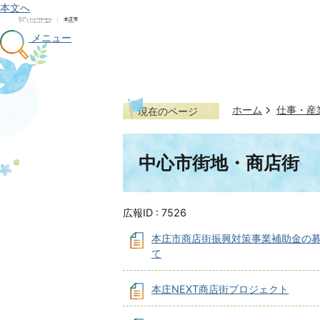
本文へ
メニュー
ホーム
仕事・産
現在のページ
中心市街地・商店街
広報ID :
7526
本庄市商店街振興対策事業補助金の
て
本庄NEXT商店街プロジェクト