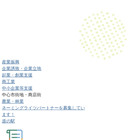
産業振興
企業誘致・企業立地
起業・創業支援
商工業
中小企業等支援
中心市街地・商店街
農業・林業
ネーミングライツパートナーを募集してい
ます！
道の駅