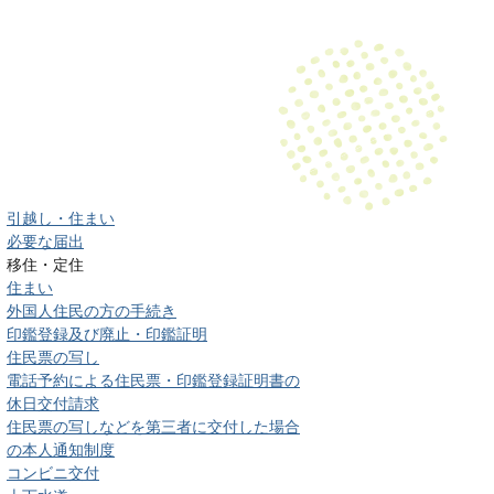
引越し・住まい
必要な届出
移住・定住
住まい
外国人住民の方の手続き
印鑑登録及び廃止・印鑑証明
住民票の写し
電話予約による住民票・印鑑登録証明書の
休日交付請求
住民票の写しなどを第三者に交付した場合
の本人通知制度
コンビニ交付