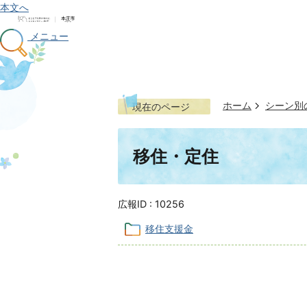
本文へ
メニュー
ホーム
シーン別
現在のページ
移住・定住
広報ID :
10256
移住支援金