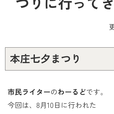
つりに行って
本庄七夕まつり
市民ライター
の
わーるど
です。
今回は、8月10日に行われた