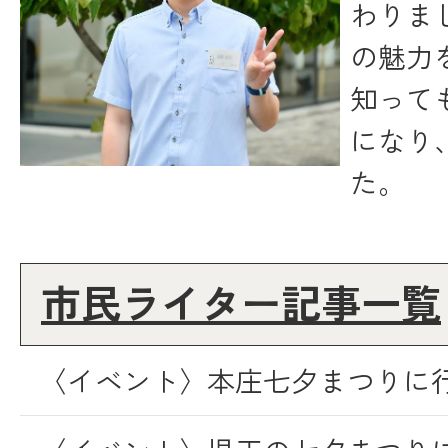
わりま
の魅力
知って
になり
た。
市民ライター記事一覧
〈イベント〉本庄七夕まつりに