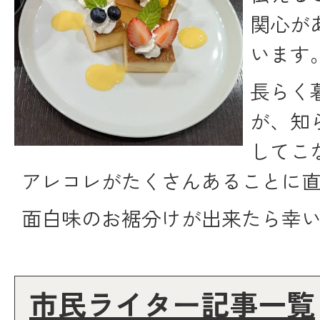
関心が
います
長らく
が、知
してこ
アレコレがたくさんあることに
面白味のお裾分けが出来たら幸
市民ライター記事一覧