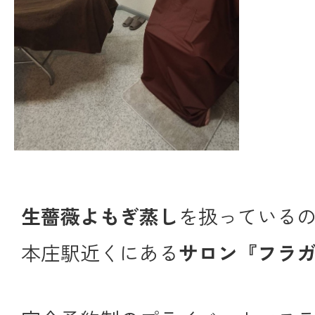
生薔薇よもぎ蒸し
を扱っている
本庄駅近くにある
サロン『フラ