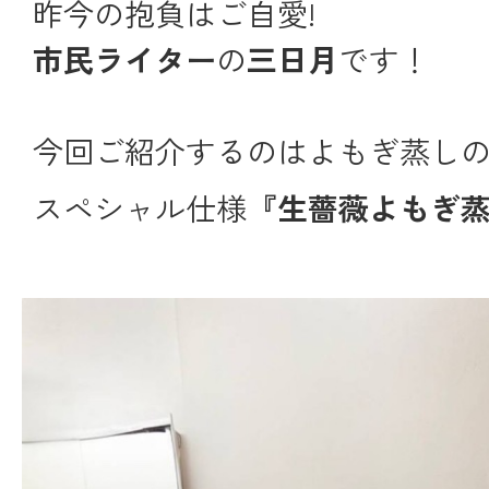
昨今の抱負はご自愛!
市民ライター
の
三日月
です！
今回ご紹介するのはよもぎ蒸し
スペシャル仕様
『生薔薇よもぎ