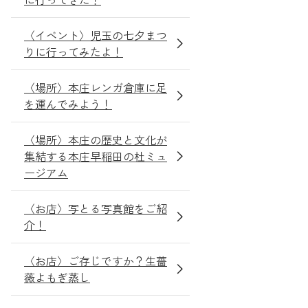
〈イベント〉児玉の七夕まつ
りに行ってみたよ！
〈場所〉本庄レンガ倉庫に足
を運んでみよう！
〈場所〉本庄の歴史と文化が
集結する本庄早稲田の杜ミュ
ージアム
〈お店〉写とる写真館をご紹
介！
〈お店〉ご存じですか？生薔
薇よもぎ蒸し