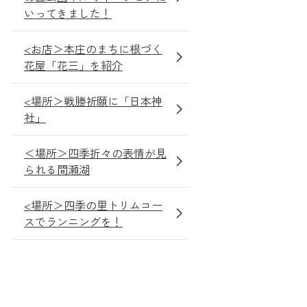
いってきました！
<お店＞本庄のまちに根づく
花屋「花三」を紹介
<場所＞戦勝祈願に「日本神
社」
＜場所＞四季折々の表情が見
られる間瀬湖
<場所＞四季の里トリムコー
スでランニングを！