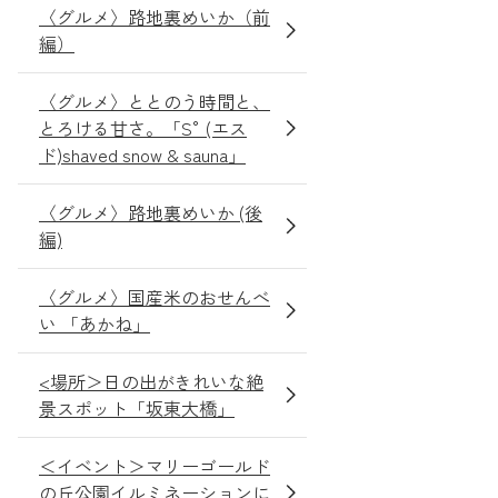
〈グルメ〉路地裏めいか（前
編）
〈グルメ〉ととのう時間と、
とろける甘さ。「S° (エス
ド)shaved snow & sauna」
〈グルメ〉路地裏めいか (後
編)
〈グルメ〉国産米のおせんべ
い 「あかね」
<場所＞日の出がきれいな絶
景スポット「坂東大橋」
＜イベント＞マリーゴールド
の丘公園イルミネーションに