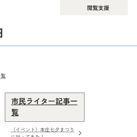
閲覧支援
由
一覧
市民ライター記事一
覧
〈イベント〉本庄七夕まつり
に行ってきた！