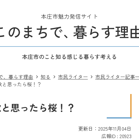
本庄市魅力発信サイト
このまちで
、
暮らす理
本庄市のこと
知る
感じる
暮らす
考える
で、暮らす理由
知る
市民ライター
市民ライター記事
秋と思ったら桜！？
秋と思ったら桜！？
更新日：2025年11月04日
広報ID :
20923