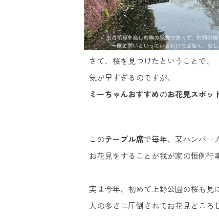
さて、桜を見つけたということで、
気が早すぎるのですが、
ミーちゃんおすすめ
の
お花見スポッ
この
テーブル席
で毎年、某ハンバー
お花見をすることが我が家の恒例行
実は今年、初めて上野公園の桜も見
人の多さに圧倒されてお花見どころじゃ