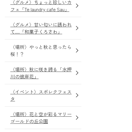
〈グルメ〉ちょっと珍しいカ
フェ「Te laundry cafe Sau」
〈グルメ〉甘い匂いに誘われ
て....「和菓子くろさわ」
〈場所〉やっと秋と思ったら
桜！？
〈場所〉秋に咲き誇る「水押
川の彼岸花」
〈イベント〉スポレクフェス
タ
〈場所〉花と空が彩るマリー
ゴールドの丘公園