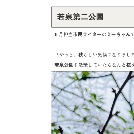
若泉第二公園
10月担当
市民ライター
の
ミーちゃん
「やっと、
秋
らしい気候になりました
若泉公園
を散策していたらなんと
桜