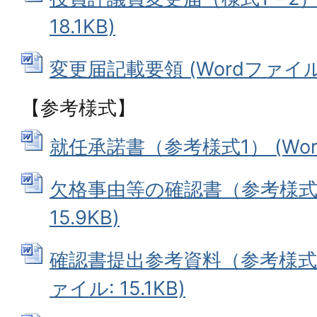
18.1KB)
変更届記載要領 (Wordファイル: 
【参考様式】
就任承諾書（参考様式1） (Word
欠格事由等の確認書（参考様式2）
15.9KB)
確認書提出参考資料（参考様式2
ァイル: 15.1KB)