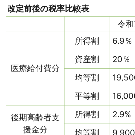
改定前後の税率比較表
令和
所得割
6.9％
資産割
20％
医療給付費分
均等割
19,5
平等割
16,0
所得割
2.9%
後期高齢者支
援金分
均等割
9,90