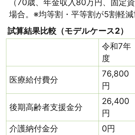
（70歳、年金収入80万円、固定
場合。※均等割・平等割が5割軽
試算結果比較（モデルケース2）
令和7年
度
76,800
医療給付費分
円
26,400
後期高齢者支援金分
円
介護納付金分
0円