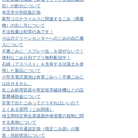
目）の処分について
本庄市分別収集計画
新型コロナウイルスに関連するごみ（廃棄
物）の出し方について
不法投棄は犯罪行為です！
小山川クリーンセンターへのごみの自己搬
入について
不燃ごみに「スプレー缶」を混ぜないで！
便利なごみ分別アプリ無料配信中！
石綿（アスベスト）を含有する珪藻土を使
用した製品について
小型充電式電池は有害ごみへ！不燃ごみに
は出せません。
生ごみ処理容器や剪定枝等破砕機などの設
置費補助金について
災害で出たごみってどうすればいいの？
よくある質問（ごみ関係）
埼玉県特定再生資源屋外保管業の規制に関
する条例について
児玉郡市共通認定袋（指定ごみ袋）の製
造・供給状況について