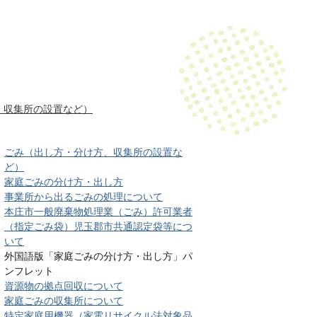
、収集所の設置など）
ごみ（出し方・分け方、収集所の設置な
ど）
家庭ごみの分け方・出し方
事業所から出るごみの処理について
本庄市一般廃棄物処理業（ごみ）許可業者
（指定ごみ袋）児玉郡市共通認定袋等につ
いて
外国語版「家庭ごみの分け方・出し方」パ
ンフレット
資源物の拠点回収について
家庭ごみの収集所について
特定家庭用機器（家電リサイクル法対象品