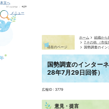
本文へ
メニュー
ホーム
組織から
7.その他 （
現在のページ
国勢調査のイン
国勢調査のインター
28年7月29日回答）
広報ID :
3779
意見・提言