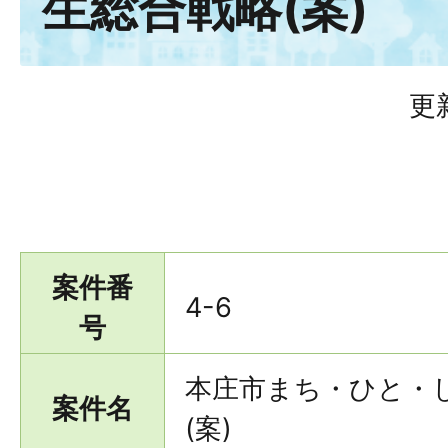
生総合戦略(案)
更
案件番
4-6
号
本庄市まち・ひと・
案件名
(案)