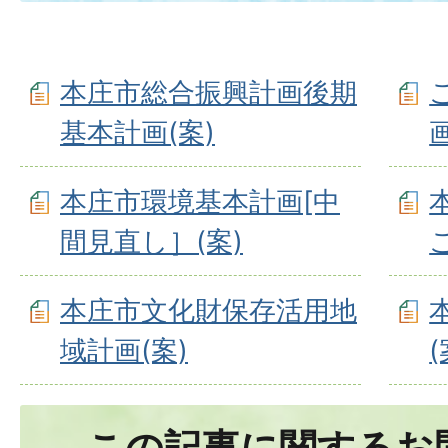
本庄市総合振興計画後期
基本計画(案)
画
本庄市環境基本計画[中
間見直し］(案)
本庄市文化財保存活用地
域計画(案)
(
この記事に関するお