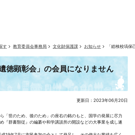
探す
教育委員会事務局
文化財保護課
お知らせ
「総検校塙保
遺徳顕彰会」の会員になりません
更新日：2023年06月20日
ながら「世のため、後のため」の座右の銘のもと、国学の発展に尽力
め『群書類従』の編纂や和学講談所の開設などの大事業を成し遂
成19年7月に市民参加の会として発足し、その偉大な業績を広く