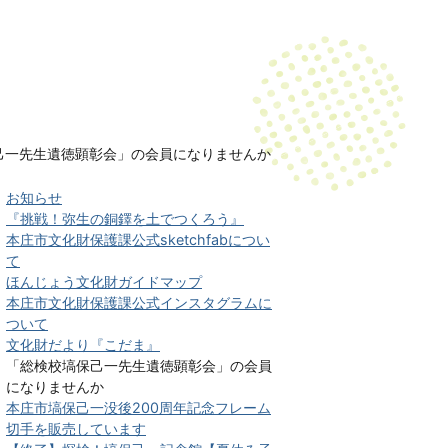
己一先生遺徳顕彰会」の会員になりませんか
お知らせ
『挑戦！弥生の銅鐸を土でつくろう』
本庄市文化財保護課公式sketchfabについ
て
ほんじょう文化財ガイドマップ
本庄市文化財保護課公式インスタグラムに
ついて
文化財だより『こだま』
「総検校塙保己一先生遺徳顕彰会」の会員
になりませんか
本庄市塙保己一没後200周年記念フレーム
切手を販売しています