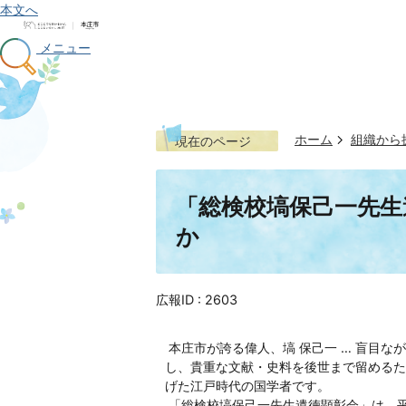
本文へ
メニュー
ホーム
組織から
現在のページ
「総検校塙保己一先生
か
広報ID :
2603
本庄市が誇る偉人、塙 保己一 … 盲目
し、貴重な文献・史料を後世まで留めるた
げた江戸時代の国学者です。
「総検校塙保己一先生遺徳顕彰会」は、平