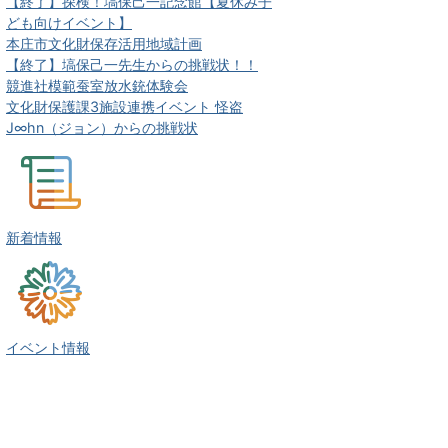
【終了】探検！塙保己一記念館【夏休み子
ども向けイベント】
本庄市文化財保存活用地域計画
【終了】塙保己一先生からの挑戦状！！
競進社模範蚕室放水銃体験会
文化財保護課3施設連携イベント 怪盗
J∞hn（ジョン）からの挑戦状
新着情報
イベント情報