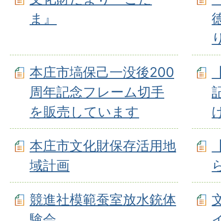
ま』
本庄市塙保己一没後200
周年記念フレーム切手
を販売しています
本庄市文化財保存活用地
域計画
競進社模範蚕室放水銃体
験会