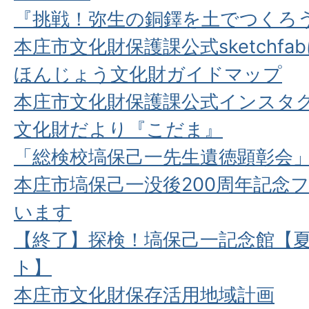
『挑戦！弥生の銅鐸を土でつくろ
本庄市文化財保護課公式sketchfa
ほんじょう文化財ガイドマップ
本庄市文化財保護課公式インスタ
文化財だより『こだま』
「総検校塙保己一先生遺徳顕彰会
本庄市塙保己一没後200周年記念
います
【終了】探検！塙保己一記念館【
ト】
本庄市文化財保存活用地域計画