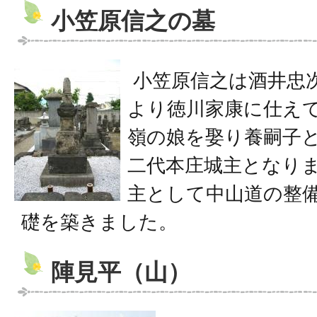
小笠原信之の墓
小笠原信之は酒井忠
より徳川家康に仕え
嶺の娘を娶り養嗣子
二代本庄城主となり
主として中山道の整
礎を築きました。
陣見平（山）