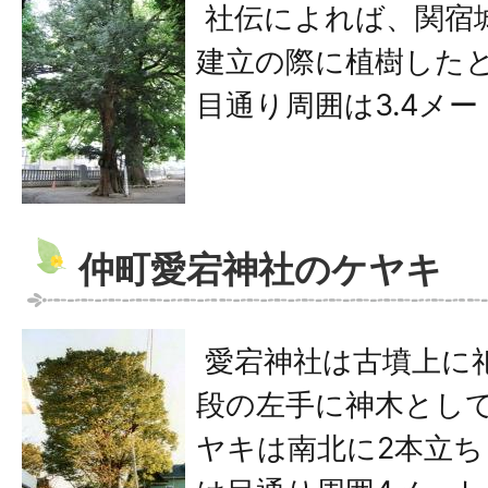
社伝によれば、関宿
建立の際に植樹した
目通り周囲は3.4メ
仲町愛宕神社のケヤキ
愛宕神社は古墳上に
段の左手に神木とし
ヤキは南北に2本立