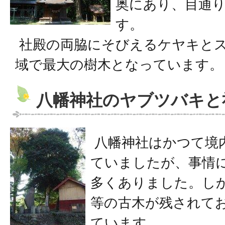
奥にあり、目通り
す。
社殿の両脇にそびえるケヤキと
域で最大の樹木となっています。
八幡神社のヤブツバキと
八幡神社はかつて境
ていましたが、事情
多くありました。し
等の古木が残されて
ています。