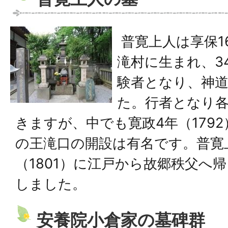
普寛上人は享保16
滝村に生まれ、3
験者となり、神
た。行者となり
きますが、中でも寛政4年（179
の王滝口の開設は有名です。普寛
（1801）に江戸から故郷秩父へ
しました。
安養院小倉家の墓碑群