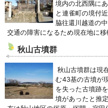
境内の北西隅にあ
と連雀町の境付
脇往還川越道の
交通の障害になるため現在地に移
秋山古墳群
秋山古墳群は現在
む43基の古墳が
を失った古墳跡を
墳があったと推