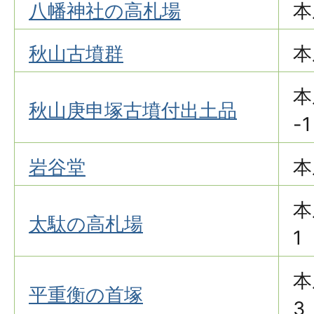
八幡神社の高札場
本
秋山古墳群
本
本
秋山庚申塚古墳付出土品
-1
岩谷堂
本
本
太駄の高札場
1
本
平重衡の首塚
3