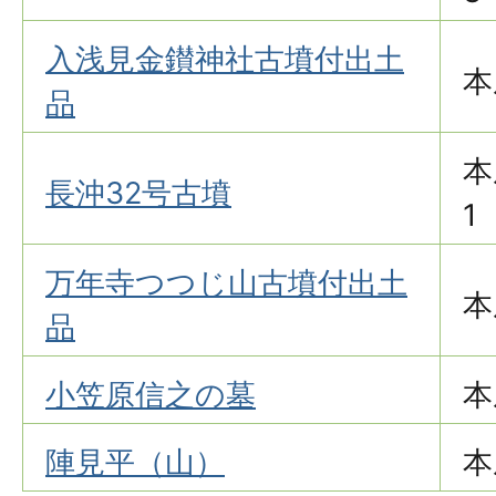
入浅見金鑚神社古墳付出土
本
品
本
長沖32号古墳
1
万年寺つつじ山古墳付出土
本
品
小笠原信之の墓
本
陣見平（山）
本