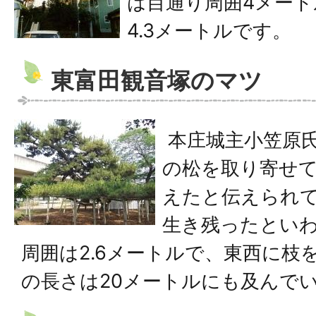
は目通り周囲4メー
4.3メートルです。
東富田観音塚のマツ
本庄城主小笠原氏
の松を取り寄せ
えたと伝えられ
生き残ったとい
周囲は2.6メートルで、東西に枝
の長さは20メートルにも及んで