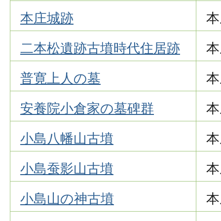
本庄城跡
本
二本松遺跡古墳時代住居跡
本
普寛上人の墓
本
安養院小倉家の墓碑群
本
小島八幡山古墳
本
小島蚕影山古墳
本
小島山の神古墳
本