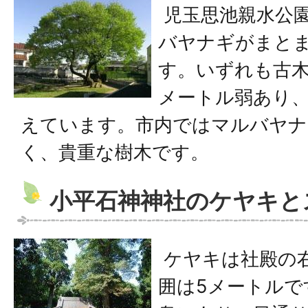
児玉思池親水公園
バヤナギがまと
す。いずれも古木
メートル弱あり、
えています。市内ではマルバヤナ
く、貴重な樹木です。
小平石神神社のケヤキと
ケヤキは社殿の
囲は5メートルで