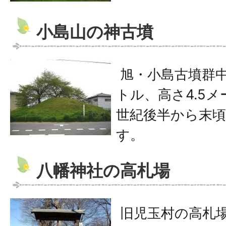
小島山の神古墳
旭・小島古墳群中
トル、高さ4.5
世紀後半から末
す。
八幡神社の高札場
旧児玉村の高札