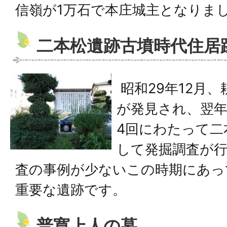
信嶺が1万石で本庄城主となりま
二本松遺跡古墳時代住居
昭和29年12月
が発見され、翌年
4回にわたって二
して発掘調査が
査の事例が少ないこの時期にあっ
重要な遺跡です。
普寛上人の墓