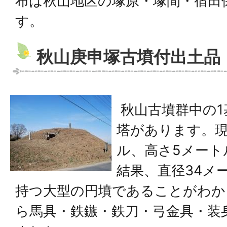
布は秋山地区の塚原・塚間・宿田
す。
秋山庚申塚古墳付出土品
秋山古墳群中の1
塔があります。現
ル、高さ5メート
結果、直径34メ
持つ大型の円墳であることがわか
ら馬具・鉄鏃・鉄刀・弓金具・装