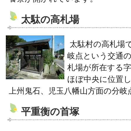
太駄の高札場
太駄村の高札場
岐点という交通
札場が所在する
ほぼ中央に位置
上州鬼石、児玉八幡山方面の分岐
平重衡の首塚