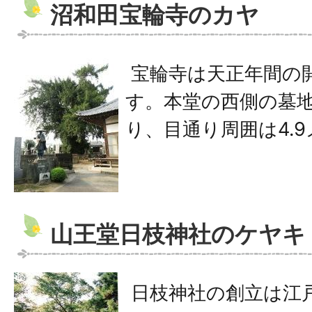
沼和田宝輪寺のカヤ
宝輪寺は天正年間の
す。本堂の西側の墓
り、目通り周囲は4.
山王堂日枝神社のケヤキ
日枝神社の創立は江