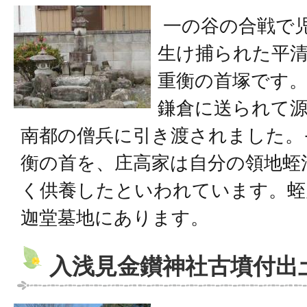
一の谷の合戦で
生け捕られた平
重衡の首塚です
鎌倉に送られて
南都の僧兵に引き渡されました。
衡の首を、庄高家は自分の領地蛭
く供養したといわれています。蛭
迦堂墓地にあります。
入浅見金鑚神社古墳付出