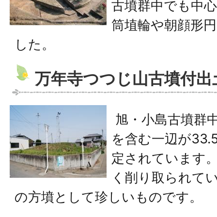
古墳群中でも中
筒埴輪や朝顔形円
した。
万年寺つつじ山古墳付出
旭・小島古墳群中
を含む一辺が33
定されています
く削り取られてい
の方墳として珍しいものです。