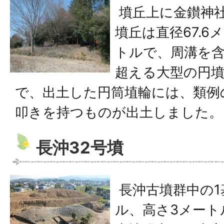
墳丘上に金鑚神
墳丘は直径67.6
トルで、周溝を含
超える大型の円
で、出土した円筒埴輪には、類例
叩きを持つものが出土しました。
長沖32号墳
長沖古墳群中の1
ル、高さ3メート