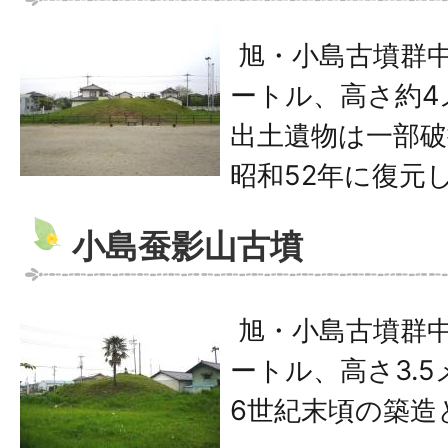
旭・小島古墳群中
ートル、高さ約4
出土遺物は一部
昭和52年に復元
小島蚕影山古墳
旭・小島古墳群中
ートル、高さ3.
6世紀末頃の築造