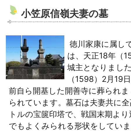
小笠原信嶺夫妻の墓
徳川家康に属し
は、天正18年（1
城主となりました
（1598）2月1
前自ら開基した開善寺に葬られま
られています。墓石は夫妻共に全
トルの宝篋印塔で、戦国末期より
でもよくみられる形状をしていま