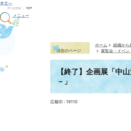
本文へ
メニュー
ホーム
組織から
現在のページ
展覧会・イベン
【終了】企画展「中山
－」
広報ID :
19110