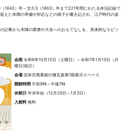
1642）年～文久3（1863）年まで221年間にわたる休泊記録で
迎えた本陣の準備や対応などの様子が書き記され、江戸時代の姿
の記事から本陣の業務や大名へのおもてなしを、具体的なエピソ
会期
令和6年10月12日（土曜日）～令和7年1月13日（月
曜日/祝日）
会場
旧本庄商業銀行煉瓦倉庫1階展示スペース
開館時間
午前9時～午後7時
休館日
年末年始（12月29日～1月3日）
入館料
無料