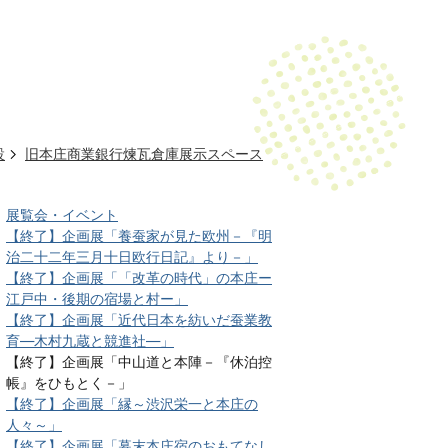
設
旧本庄商業銀行煉瓦倉庫展示スペース
展覧会・イベント
【終了】企画展「養蚕家が見た欧州－『明
治二十二年三月十日欧行日記』より－」
【終了】企画展「「改革の時代」の本庄ー
江戸中・後期の宿場と村ー」
【終了】企画展「近代日本を紡いだ蚕業教
育―木村九蔵と競進社―」
【終了】企画展「中山道と本陣－『休泊控
帳』をひもとく－」
【終了】企画展「縁～渋沢栄一と本庄の
人々～」
【終了】企画展「幕末本庄宿のおもてなし