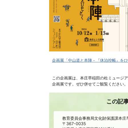
企画展「中山道と本陣－『休泊控帳』をひもと
この企画展は、本庄早稲田の杜ミュージア
企画展です。ぜひ併せてご観覧ください。
この記
教育委員会事務局文化財保護課本庄
〒367-0035