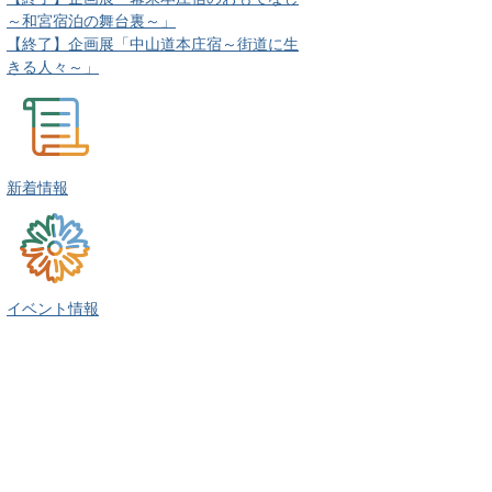
～和宮宿泊の舞台裏～」
【終了】企画展「中山道本庄宿～街道に生
きる人々～」
新着情報
イベント情報