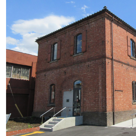
本
庄
商
業
銀
行
煉