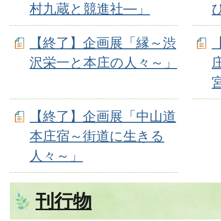
村九蔵と競進社―」
【終了】企画展「縁～渋
沢栄一と本庄の人々～」
【終了】企画展「中山道
本庄宿～街道に生きる
人々～」
刊行物