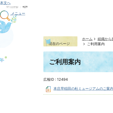
本文へ
メニュー
ホーム
組織から
現在のページ
ご利用案内
ご利用案内
広報ID :
12494
本庄早稲田の杜ミュージアムのご案