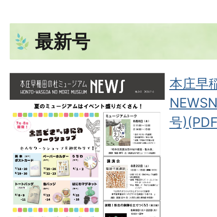
最新号
本庄早
NEWSN
号)(PD