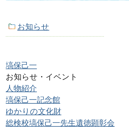
お知らせ
塙保己一
お知らせ・イベント
人物紹介
塙保己一記念館
ゆかりの文化財
総検校塙保己一先生遺徳顕彰会