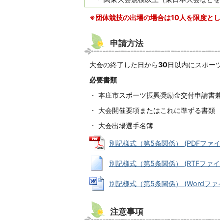
※団体競技の出場の場合は10人を限度と
申請方法
大会の終了した日から
30
日以内にスポー
必要書類
・ 本庄市スポーツ振興奨励金交付申請書
・ 大会開催要項またはこれに準ずる書類
・ 大会出場選手名簿
別記様式（第5条関係） (PDFファイル:
別記様式（第5条関係） (RTFファイル:
別記様式（第5条関係） (Wordファイル
注意事項