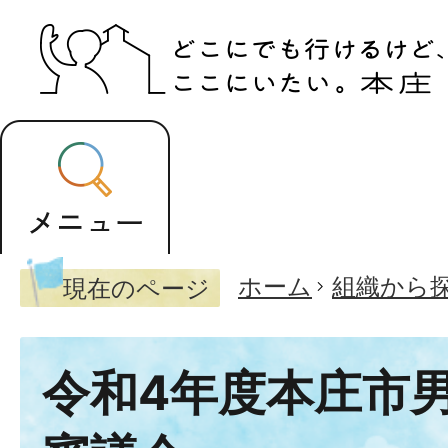
ホーム
組織から
現在のページ
令和4年度本庄市