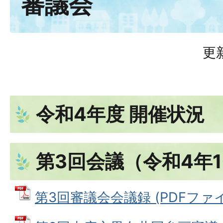
審議会
更
令和4年度 開催状況
第3回会議（令和4年1
第3回審議会会議録 (PDFファイル: