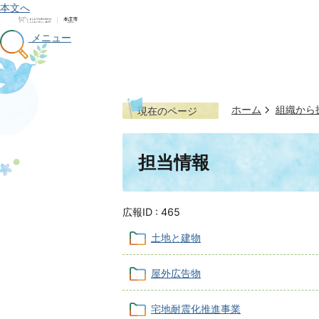
本文へ
メニュー
ホーム
組織から
現在のページ
担当情報
広報ID :
465
土地と建物
屋外広告物
宅地耐震化推進事業