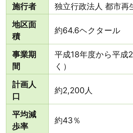
施行者
独立行政法人 都市再
地区面
約64.6ヘクタール
積
事業期
平成18年度から平成
間
く）
計画人
約2,200人
口
平均減
約43％
歩率