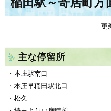
稲田駅～寄居町方面
更
主な停留所
・本庄駅南口
・本庄早稲田駅北口
・松久
・埼玉よりい病院前