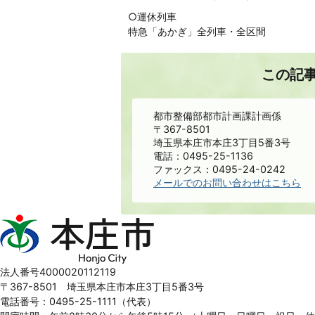
○運休列車
特急「あかぎ」全列車・全区間
この記
都市整備部都市計画課計画係
〒367-8501
埼玉県本庄市本庄3丁目5番3号
電話：0495-25-1136
ファックス：0495-24-0242
メールでのお問い合わせはこちら
本
庄
市
Honjo
法人番号4000020112119
City
〒367-8501 埼玉県本庄市本庄3丁目5番3号
電話番号：0495-25-1111（代表）