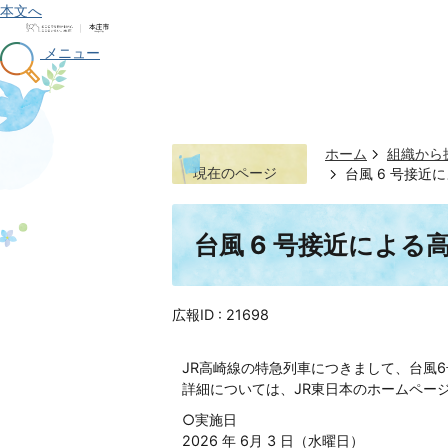
本文へ
メニュー
ホーム
組織から
現在のページ
台風 6 号接
台風 6 号接近によ
広報ID :
21698
JR高崎線の特急列車につきまして、台風
詳細については、JR東日本のホームペー
○実施日
2026 年 6月 3 日（水曜日）