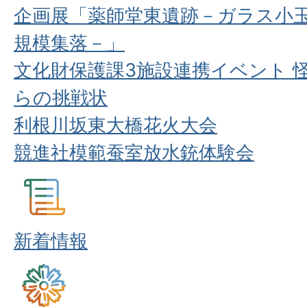
企画展「薬師堂東遺跡－ガラス小
規模集落－」
文化財保護課3施設連携イベント 怪
らの挑戦状
利根川坂東大橋花火大会
競進社模範蚕室放水銃体験会
新着情報