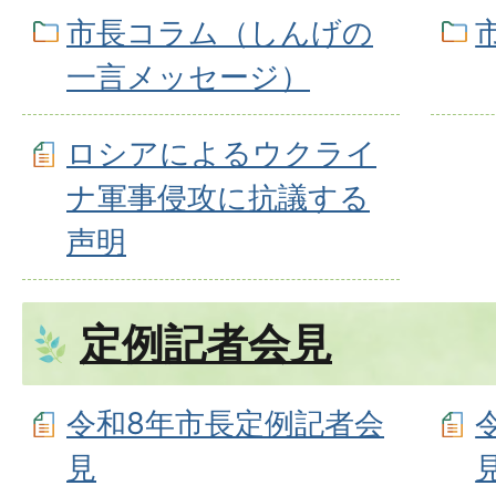
市長コラム（しんげの
一言メッセージ）
ロシアによるウクライ
ナ軍事侵攻に抗議する
声明
定例記者会見
令和8年市長定例記者会
見