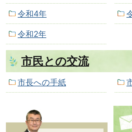
令和4年
令和2年
市民との交流
市長への手紙