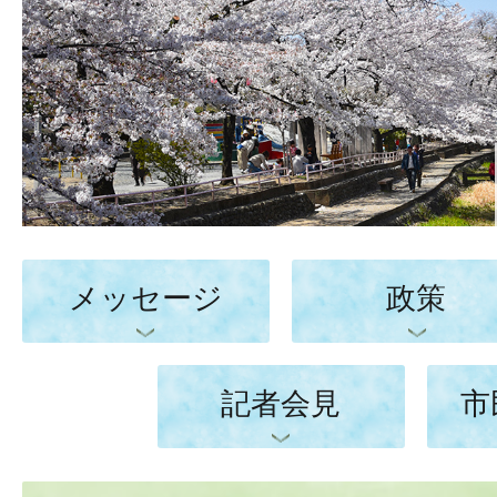
長
の
部
屋
メッセージ
政策
記者会見
市