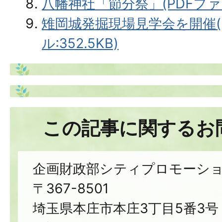
八幡神社「節分祭」(PDFファイル
雉岡城発掘現場見学会を開催(
ル:352.5KB)
この記事に関するお
企画財政部シティプロモーシ
〒367-8501
埼玉県本庄市本庄3丁目5番3号