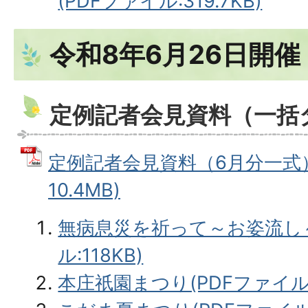
(PDFファイル:319.7KB)
令和8年6月26日開催
定例記者会見資料（一括
定例記者会見資料（6月分一式） 
10.4MB)
無病息災を祈って～お姿流し～
ル:118KB)
本庄祇園まつり(PDFファイル:1