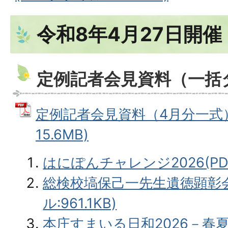
令和8年4月27日開催
定例記者会見資料（一括
定例記者会見資料（4月分一式） 
15.6MB)
はにぽんチャレンジ2026(PD
総検校塙保己一先生遺徳顕彰会
ル:961.1KB)
本庄すまいる日和2026－春夏