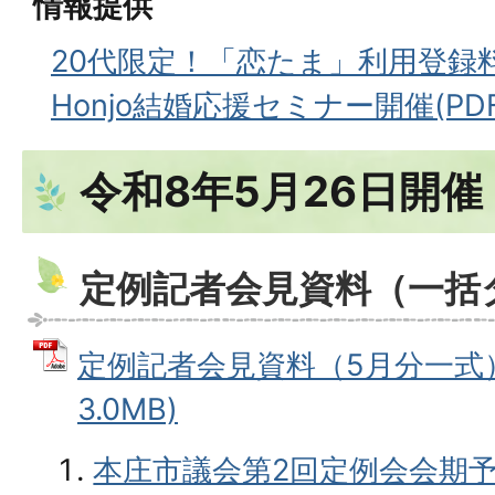
情報提供
20代限定！「恋たま」利用登録
Honjo結婚応援セミナー開催(PDF
令和8年5月26日開催
定例記者会見資料（一括
定例記者会見資料（5月分一式） 
3.0MB)
本庄市議会第2回定例会会期予