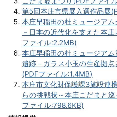
こだま夏まつり(PDFファイル:8
第5回本庄市県展入選作品展(PD
本庄早稲田の杜ミュージアム
－日本の近代化を支えた本庄地
ファイル:2.2MB)
本庄早稲田の杜ミュージアム
遺跡－ガラス小玉の生産拠点
(PDFファイル:1.4MB)
本庄市文化財保護課3施設連携
らの挑戦状～本庄こだまと巡る
ファイル:798.6KB)