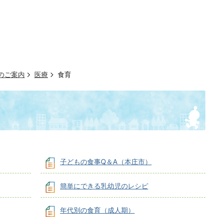
のご案内
医療
食育
子どもの食事Q＆A（本庄市）
簡単にできる乳幼児のレシピ
年代別の食育（成人期）