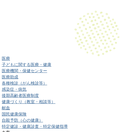
医療
子どもに関する医療・健康
医療機関・保健センター
医療助成
各種検診（がん検診等）
感染症・病気
後期高齢者医療制度
健康づくり（教室・相談等）
献血
国民健康保険
自殺予防（心の健康）
特定健診・健康診査・特定保健指導