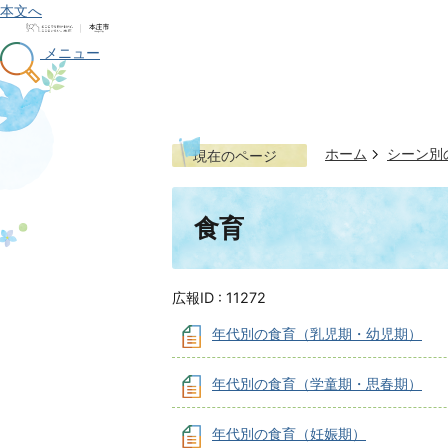
本文へ
メニュー
ホーム
シーン別
現在のページ
食育
広報ID :
11272
年代別の食育（乳児期・幼児期）
年代別の食育（学童期・思春期）
年代別の食育（妊娠期）