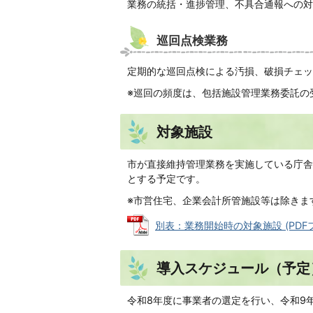
業務の統括・進捗管理、不具合通報への対
巡回点検業務
定期的な巡回点検による汚損、破損チェッ
※巡回の頻度は、包括施設管理業務委託の
対象施設
市が直接維持管理業務を実施している庁舎
とする予定です。
※市営住宅、企業会計所管施設等は除きま
別表：業務開始時の対象施設 (PDFファ
導入スケジュール（予定
令和8年度に事業者の選定を行い、令和9