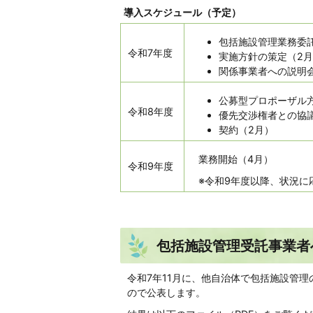
導入スケジュール（予定）
包括施設管理業務委
令和7年度
実施方針の策定（2
関係事業者への説明
公募型プロポーザル
令和8年度
優先交渉権者との協
契約（2月）
業務開始（4月）
令和9年度
※令和9年度以降、状況に
包括施設管理受託事業者
令和7年11月に、他自治体で包括施設管
ので公表します。