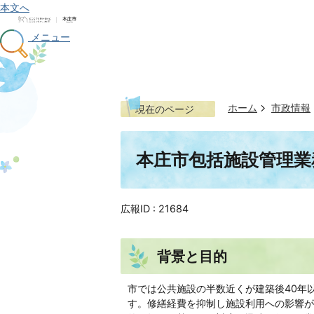
本文へ
メニュー
ホーム
市政情報
現在のページ
本庄市包括施設管理業
広報ID :
21684
背景と目的
市では公共施設の半数近くが建築後40年
す。修繕経費を抑制し施設利用への影響が