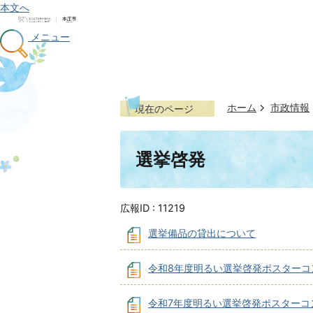
本文へ
メニュー
ホーム
市政情報
現在のページ
選挙啓発
広報ID :
11219
選挙備品の貸出について
令和8年度明るい選挙啓発ポスターコ
令和7年度明るい選挙啓発ポスターコ