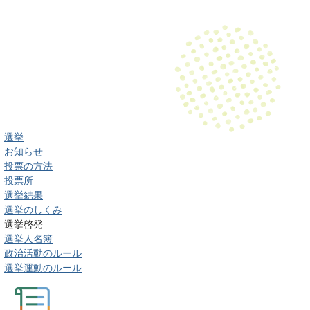
選挙
お知らせ
投票の方法
投票所
選挙結果
選挙のしくみ
選挙啓発
選挙人名簿
政治活動のルール
選挙運動のルール