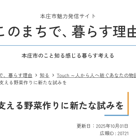
本庄市魅力発信サイト
このまちで
、
暮らす理
本庄市のこと
知る
感じる
暮らす
考える
で、暮らす理由
知る
Touch ～人から人へ紡ぐあなたの物
文化を支える野菜作りに新たな試みを
文化を支える野菜作りに新たな試みを
更新日：2025年10月01日
広報ID :
20721