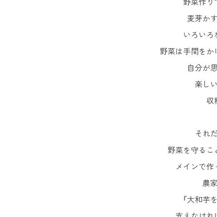
野菜作り
麦芽か
いろいろ
野菜は手間をか
自分が
楽し
収
それ
野菜を守るこ
メインで作
農
『大和芋
支えなけれ