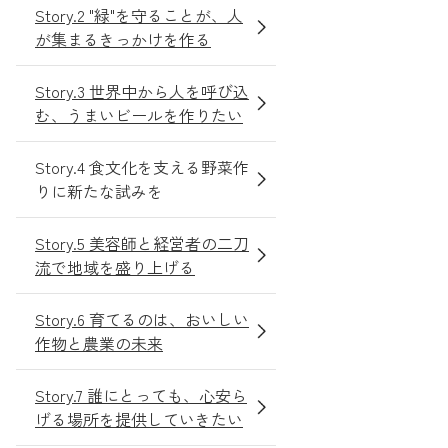
Story.2 "緑"を守ることが、人
が集まるきっかけを作る
Story.3 世界中から人を呼び込
む、うまいビールを作りたい
Story.4 食文化を支える野菜作
りに新たな試みを
Story.5 美容師と経営者の二刀
流で地域を盛り上げる
Story.6 育てるのは、おいしい
作物と農業の未来
Story.7 誰にとっても、心安ら
げる場所を提供していきたい