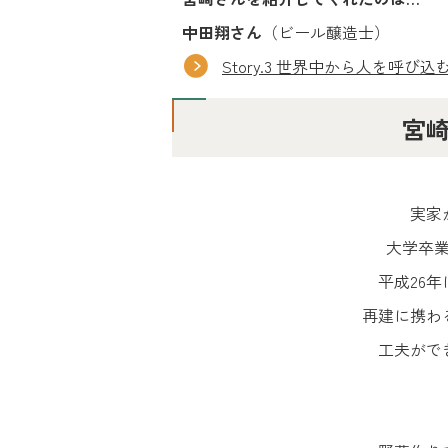
中田翔さん
（ビール醸造士）
Story.3 世界中から人を呼
宮
実家
大学卒
平成26
再建に携わ
工夫がで