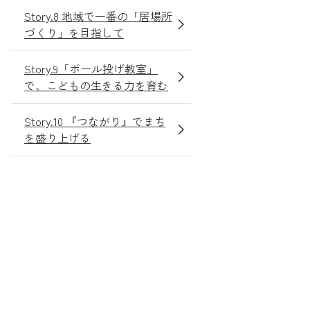
Story.8 地域で一番の「居場所
づくり」を目指して
Story.9「ボール投げ教室」
で、こどもの生きる力を育む
Story.10 『つながり』でまち
を盛り上げる