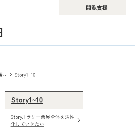
閲覧支援
由
語～
Story1~10
Story1~10
Story.1 ラリー業界全体を活性
化していきたい