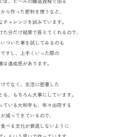
では、ビールの醸造過程で出る
すから作った肥料を使うなど、
なチャレンジを試みています。
けた分だけ結果で答えてくれるので、
思いついた事を試してみるのも
いですし、上手くいった際の
穫は達成感があります。
だけでなく、生活に密着した
とも、もちろん大事にしています。
っている大和芋も、年々出荷する
家が減ってきているので、
を食べる文化が衰退しないように
ば』という思いで作っています。