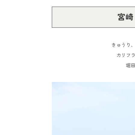
宮崎
きゅうり
カリフ
堀