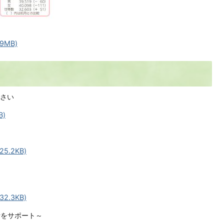
9MB)
さい
B)
5.2KB)
2.3KB)
活をサポート～