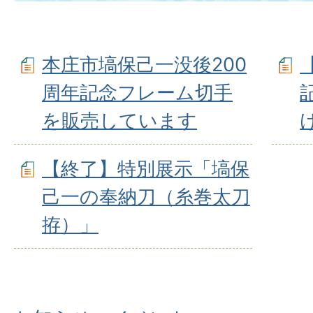
本庄市塙保己一没後200
周年記念フレーム切手
を販売しています
【終了】特別展示「塙保
己一の奉納刀（糸巻太刀
拵）」