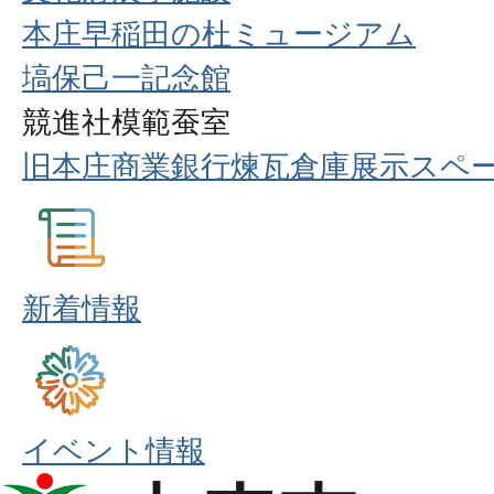
本庄早稲田の杜ミュージアム
塙保己一記念館
競進社模範蚕室
旧本庄商業銀行煉瓦倉庫展示スペ
新着情報
イベント情報