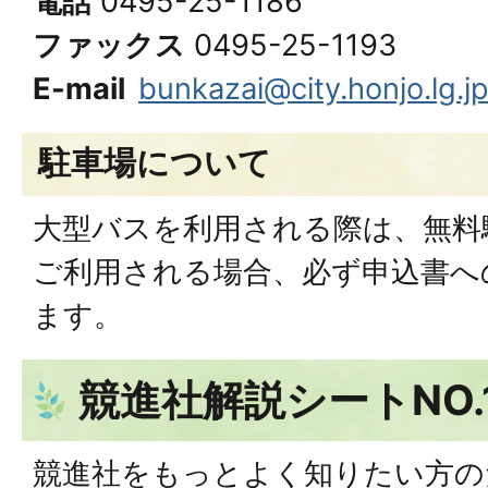
電話
0495-25-1186
ファックス
0495-25-1193
E-mail
bunkazai@city.honjo.lg.j
駐車場について
大型バスを利用される際は、無料
ご利用される場合、必ず申込書へ
ます。
競進社解説シートNO.1
競進社をもっとよく知りたい方の