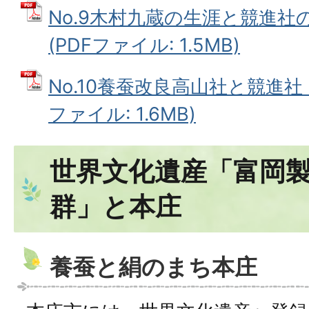
No.9木村九蔵の生涯と競進社の変遷
(PDFファイル: 1.5MB)
No.10養蚕改良高山社と競進社 (P
ファイル: 1.6MB)
世界文化遺産「富岡
群」と本庄
養蚕と絹のまち本庄