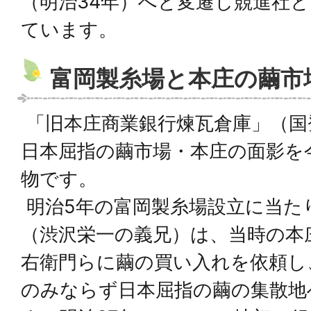
（明治34年）へと変遷し競進社
ています。
富岡製糸場と本庄の繭市
「旧本庄商業銀行煉瓦倉庫」（国
日本屈指の繭市場・本庄の面影を
物です。
明治5年の富岡製糸場設立に当た
（渋沢栄一の義兄）は、当時の本
右衛門らに繭の買い入れを依頼し
のみならず日本屈指の繭の集散地