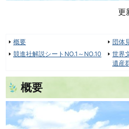
更
概要
団体
競進社解説シートNO.1～NO.10
世界
遺産
概要