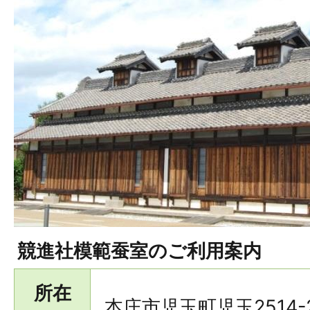
競進社模範蚕室のご利用案内
所在
本庄市児玉町児玉2514-