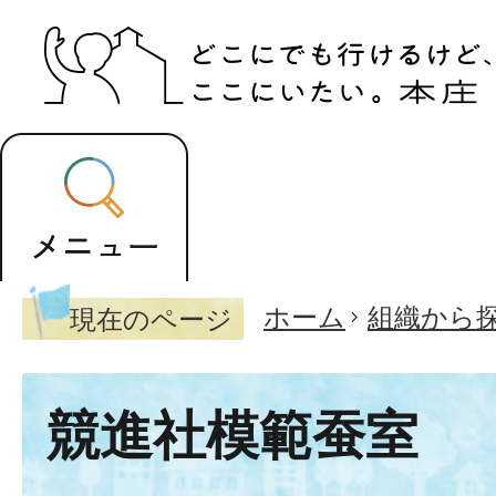
ホーム
組織から
現在のページ
競進社模範蚕室