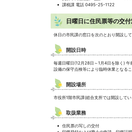
課税課 電話 0495-25-1122
日曜日に住民票等の交付
休日の市民課の窓口を次のとおり開設して
開設日時
毎週日曜日(12月28日～1月4日を除く) 
設備の保守点検等により臨時休業となるこ
開設場所
市役所1階市民課(総合支所では開設してい
取扱業務
住民票の写しの交付
印鑑登録および廃止の申請、印鑑証