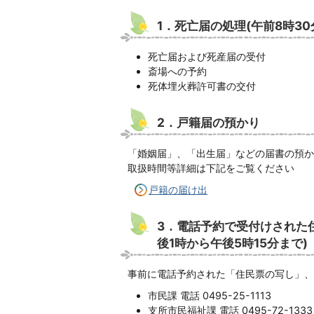
1．死亡届の処理(午前8時30
死亡届および死産届の受付
斎場への予約
死体埋火葬許可書の交付
2．戸籍届の預かり
「婚姻届」、「出生届」などの届書の預か
取扱時間等詳細は下記をご覧ください
戸籍の届け出
3．電話予約で受付けされた
後1時から午後5時15分まで)
事前に電話予約された「住民票の写し」、
市民課 電話 0495-25-1113
支所市民福祉課 電話 0495-72-1333