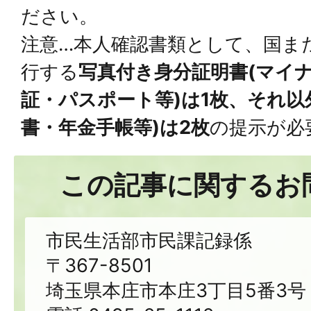
ださい。
注意…本人確認書類として、国ま
行する
写真付き身分証明書(マイ
証・パスポート等)は1枚、それ以
書・年金手帳等)は2枚
の提示が必
この記事に関するお
市民生活部市民課記録係
〒367-8501
埼玉県本庄市本庄3丁目5番3号