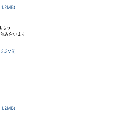
1.2MB)
り組もう
変混み合います
3.3MB)
1.2MB)