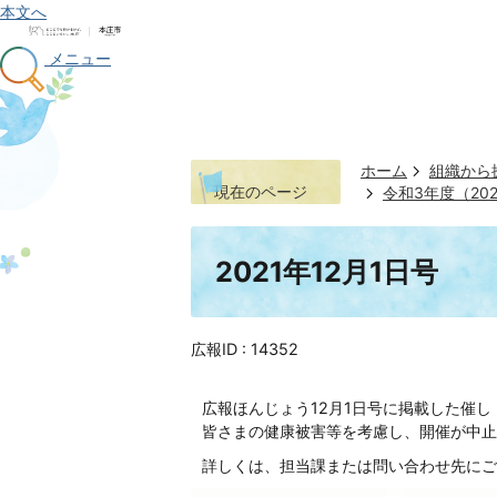
本文へ
メニュー
ホーム
組織から
現在のページ
令和3年度（202
2021年12月1日号
広報ID :
14352
広報ほんじょう12月1日号に掲載した催
皆さまの健康被害等を考慮し、開催が中止
詳しくは、担当課または問い合わせ先にご