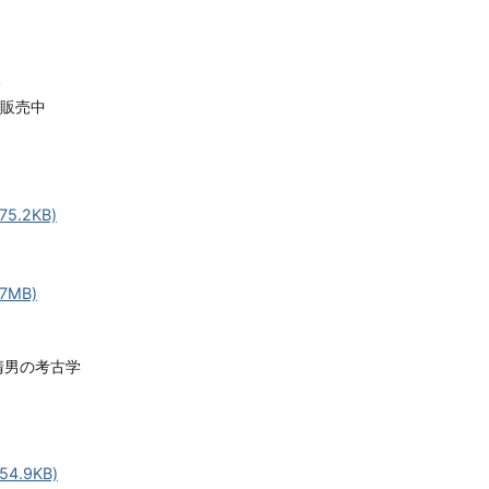
介
評販売中
す
5.2KB)
7MB)
清男の考古学
4.9KB)