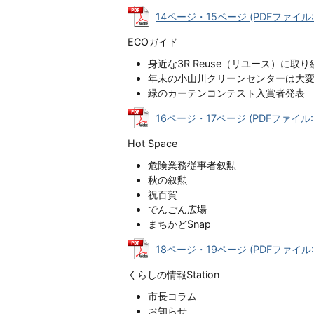
14ページ・15ページ (PDFファイル: 
ECOガイド
身近な3R Reuse（リユース）に取
年末の小山川クリーンセンターは大
緑のカーテンコンテスト入賞者発表
16ページ・17ページ (PDFファイル: 
Hot Space
危険業務従事者叙勲
秋の叙勲
祝百賀
でんごん広場
まちかどSnap
18ページ・19ページ (PDFファイル: 
くらしの情報Station
市長コラム
お知らせ