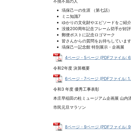
不撓不屈の人
塙保己一の生涯 （第七話）
ミニ知識7
ゆかりの文化財やエピソードをご紹
没後200周年記念フレーム切手が好
郵便ポストに記念ロゴマーク
皆さんからの質問をお待ちしていま
塙保己一記念館 特別展示・企画展
4ページ・5ページ (PDFファイル: 67
令和2年度 決算概要
6ページ・7ページ (PDFファイル: 1.
令和3 年度 優秀工事表彰
本庄早稲田の杜ミュージアム企画展 山内
市民元旦マラソン
8ページ・9ページ (PDFファイル: 95