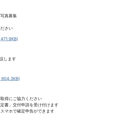
ト写真募集
ください
71.9KB)
開設します
04.3KB)
前取得にご協力ください
認定書」交付申請を受け付けます
らスマホで確定申告ができます