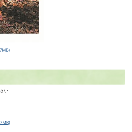
7MB)
さい
7MB)