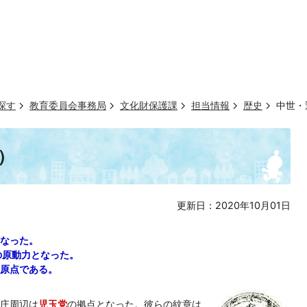
探す
教育委員会事務局
文化財保護課
担当情報
歴史
中世・
）
更新日：2020年10月01日
なった。
の原動力となった。
原点である。
庄周辺は
児玉党
の拠点となった。彼らの紋章は