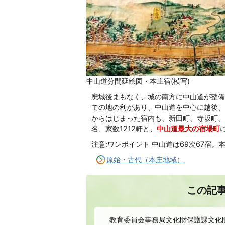
中山道分間延絵図・本庄宿(模写)
廃城後まもなく、城の南方に中山道が整備
ての地の利があり、中山道を中心に越後、
からはじまった宿内も、新田町、寺坂町、七軒
名、家数1212軒と、
中山道最大の宿場町
注意:ワンポイント 中山道は69次67宿
原始・古代（本庄地域）
この記
教育委員会事務局文化財保護課文化