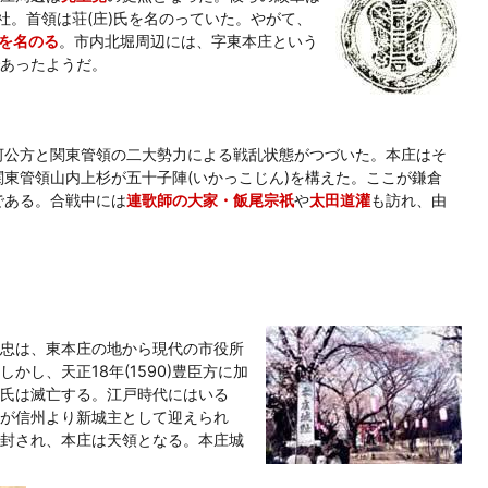
社。首領は荘(庄)氏を名のっていた。やがて、
)を名のる
。市内北堀周辺には、字東本庄という
あったようだ。
河公方と関東管領の二大勢力による戦乱状態がつづいた。本庄はそ
東管領山内上杉が五十子陣(いかっこじん)を構えた。ここが鎌倉
である。合戦中には
連歌師の大家・飯尾宗祇
や
太田道灌
も訪れ、由
忠は、東本庄の地から現代の市役所
かし、天正18年(1590)豊臣方に加
氏は滅亡する。江戸時代にはいる
が信州より新城主として迎えられ
封され、本庄は天領となる。本庄城