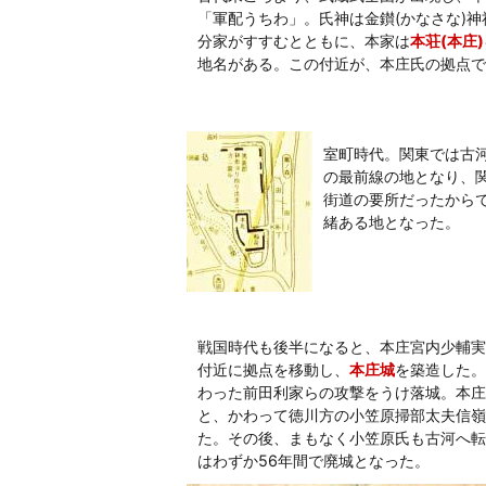
「軍配うちわ」。氏神は金鑚(かなさな)神
分家がすすむとともに、本家は
本荘(本庄
地名がある。この付近が、本庄氏の拠点で
室町時代。関東では古
の最前線の地となり、関
街道の要所だったから
緒ある地となった。
戦国時代も後半になると、本庄宮内少輔実
付近に拠点を移動し、
本庄城
を築造した。し
わった前田利家らの攻撃をうけ落城。本庄
と、かわって徳川方の小笠原掃部太夫信嶺
た。その後、まもなく小笠原氏も古河へ転
はわずか56年間で廃城となった。