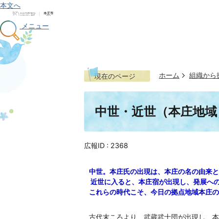
本文へ
メニュー
ホーム
組織から
現在のページ
中世・近世（本庄地域
広報ID :
2368
中世。本庄氏の出現は、本庄の名の由来と
近世に入ると、本庄宿が出現し、発展へ
これらの時代こそ、今日の拠点地域本庄の
古代末ころより、武蔵武士団が出現し、本