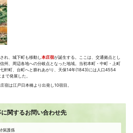
され、城下町も移動し
本庄宿
が誕生する。ここは、交通拠点とし
信州、周辺各地への分岐点となった地域。当初本町・中町・上町
町、台町へと膨れあがり、天保14年(1843)には人口4554
にまで発展した。
。本庄宿は江戸日本橋より出発し10宿目。
事に関するお問い合わせ先
財保護係