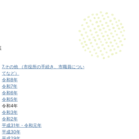
答
7.その他 （市役所の手続き、市職員につい
てなど）
令和8年
令和7年
令和6年
令和5年
令和4年
令和3年
令和2年
平成31年・令和元年
平成30年
平成29年