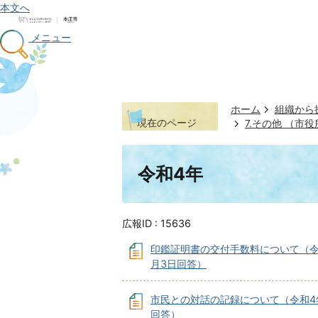
本文へ
メニュー
ホーム
組織から
現在のページ
7.その他 （
令和4年
広報ID :
15636
印鑑証明書の交付手数料について（令
⽉3⽇回答）
市民との対話の記録について（令和4
回答）