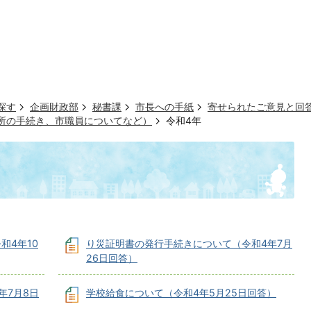
探す
企画財政部
秘書課
市長への手紙
寄せられたご意見と回
市役所の手続き、市職員についてなど）
令和4年
和4年10
り災証明書の発行手続きについて（令和4年7⽉
26⽇回答）
年7⽉8⽇
学校給食について（令和4年5⽉25⽇回答）