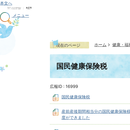
本文へ
メニュー
ホーム
健康・福
現在のページ
国民健康保険税
広報ID :
16999
国民健康保険税
産前産後期間相当分の国⺠健康保険
度ができました