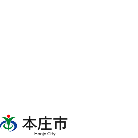
本
庄
市
Honjo