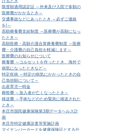
けるとき
限度額適用認定証 ～外来及び入院で多額の
医療費がかかるとき～
交通事故などにあったとき ～必ずご連絡
を!～
高額療養費支給制度 ～医療費が高額になっ
たとき～
高額医療・高額介護合算療養費制度 ～医療
費・介護費の自己負担を軽減します～
医療費のお知らせについて
療養費 ～コルセットを作ったとき、海外で
病気になったときなど～
特定疾病 ～特定の病気にかかったときの自
己負担額について～
出産育児一時金
葬祭費 ～加入者が亡くなったとき～
移送費 ～手術などのため緊急に移送された
とき～
本庄市国民健康保険第3期データヘルス計
画
本庄市特定健康診査等実施計画
マイナンバーカードを健康保険証とする仕