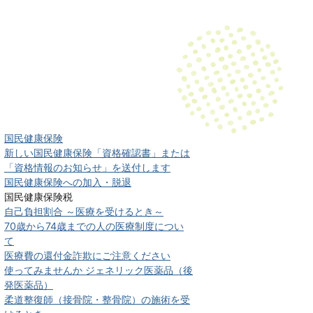
国民健康保険
新しい国民健康保険「資格確認書」または
「資格情報のお知らせ」を送付します
国民健康保険への加入・脱退
国民健康保険税
自己負担割合 ～医療を受けるとき～
70歳から74歳までの人の医療制度につい
て
医療費の還付金詐欺にご注意ください
使ってみませんか ジェネリック医薬品（後
発医薬品）
柔道整復師（接骨院・整骨院）の施術を受