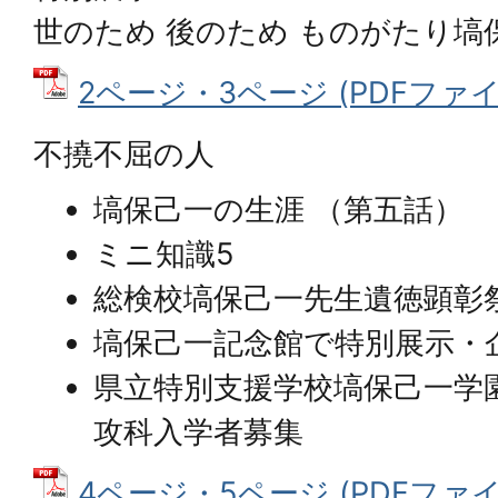
世のため 後のため ものがたり塙
2ページ・3ページ (PDFファイル:
不撓不屈の人
塙保己一の生涯 （第五話）
ミニ知識5
総検校塙保己一先生遺徳顕彰
塙保己一記念館で特別展示・
県立特別支援学校塙保己一学
攻科入学者募集
4ページ・5ページ (PDFファイル: