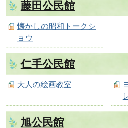
藤田公民館
懐かしの昭和トークシ
ョウ
仁手公民館
大人の絵画教室
旭公民館