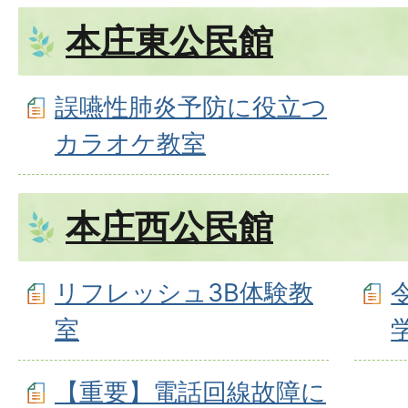
本庄東公民館
誤嚥性肺炎予防に役立つ
カラオケ教室
本庄西公民館
リフレッシュ3B体験教
室
【重要】電話回線故障に