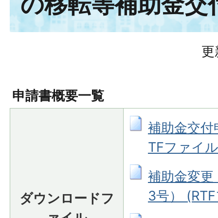
の移転等補助金交
更
申請書概要一覧
補助金交付申
TFファイル: 
補助金変更
3号） (RTF
ダウンロードフ
ァイル