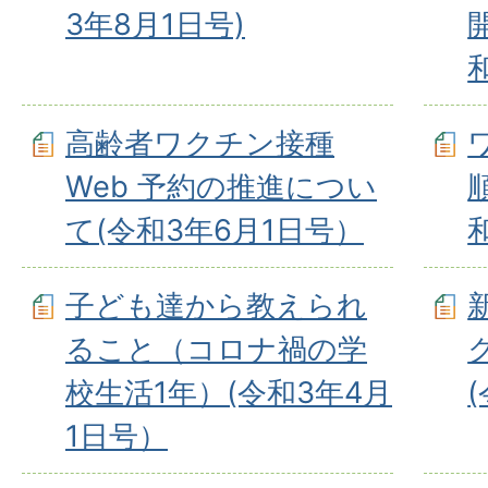
3年8月1日号)
高齢者ワクチン接種
Web 予約の推進につい
て(令和3年6月1日号）
子ども達から教えられ
ること（コロナ禍の学
校生活1年）(令和3年4月
1日号）